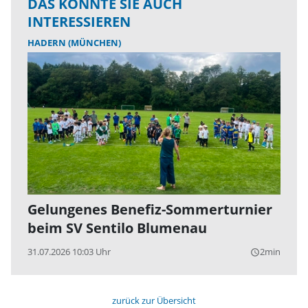
DAS KÖNNTE SIE AUCH
INTERESSIEREN
HADERN (MÜNCHEN)
Gelungenes Benefiz-Sommerturnier
beim SV Sentilo Blumenau
31.07.2026 10:03 Uhr
2min
query_builder
zurück zur Übersicht