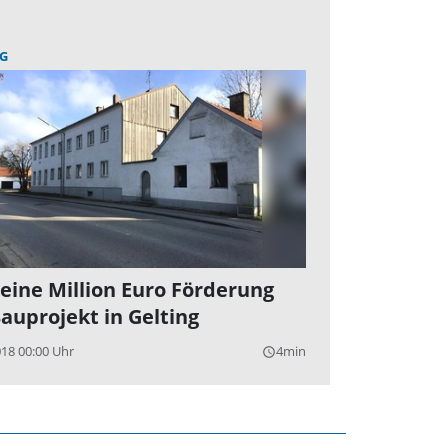
G
 eine Million Euro Förderung
Bauprojekt in Gelting
018 00:00 Uhr
4min
query_builder