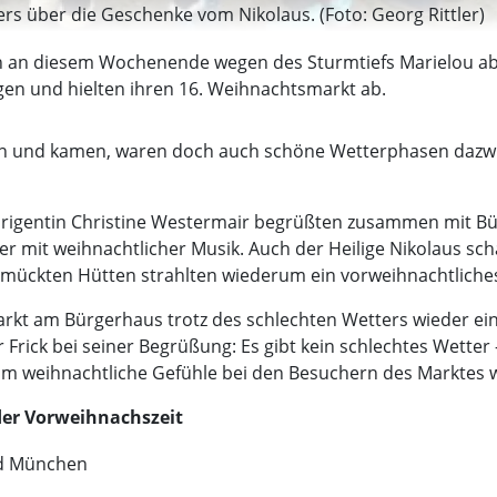
ers über die Geschenke vom Nikolaus. (Foto: Georg Rittler)
an diesem Wochenende wegen des Sturmtiefs Marielou abg
gen und hielten ihren 16. Weihnachtsmarkt ab.
lten und kamen, waren doch auch schöne Wetterphasen dazw
 Dirigentin Christine Westermair begrüßten zusammen mit B
r mit weihnachtlicher Musik. Auch der Heilige Nikolaus sc
chmückten Hütten strahlten wiederum ein vorweihnachtliche
rkt am Bürgerhaus trotz des schlechten Wetters wieder ei
ick bei seiner Begrüßung: Es gibt kein schlechtes Wetter - 
m weihnachtliche Gefühle bei den Besuchern des Marktes w
er Vorweihnachszeit
 München