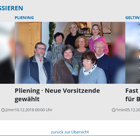
SSIEREN
PLIENING
GELTIN
Pliening · Neue Vorsitzende
Fast
gewählt
für 
2min
10.12.2018 00:00 Uhr
1min
05.12.2
query_builder
query_builder
zurück zur Übersicht