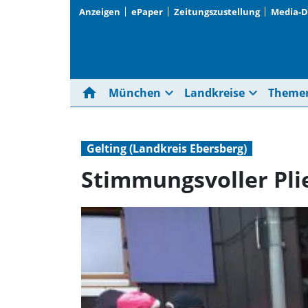
Anzeigen
ePaper
Zeitungszustellung
Media-
home
expand_more
expand_more
München
Landkreise
Theme
Gelting (Landkreis Ebersberg)
Stimmungsvoller Pl