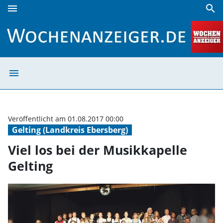
menu
search
Viel los bei der Musikkapelle Gelting | Wochenanzeiger
menu
Viel los bei der
Veröffentlicht am 01.08.2017 00:00
Gelting (Landkreis Ebersberg)
Viel los bei der Musikkapelle
Gelting