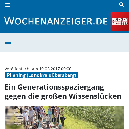
menu
search
Ein Generationsspaziergang gegen die großen Wissenslüc
menu
Ein Generations
Veröffentlicht am 19.06.2017 00:00
Pliening (Landkreis Ebersberg)
Ein Generationsspaziergang
gegen die großen Wissenslücken