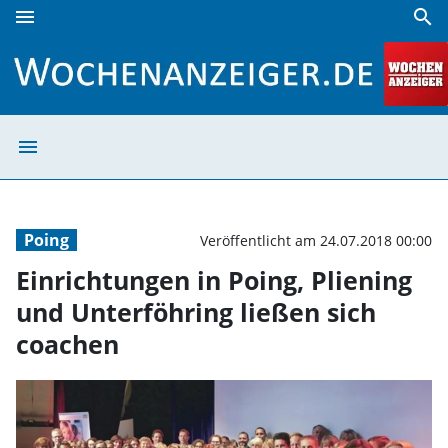
menu
search
Einrichtungen in Poing, Pliening und Unterföhring ließen 
menu
Einrichtungen in
Poing
Veröffentlicht am 24.07.2018 00:00
Einrichtungen in Poing, Pliening
und Unterföhring ließen sich
coachen