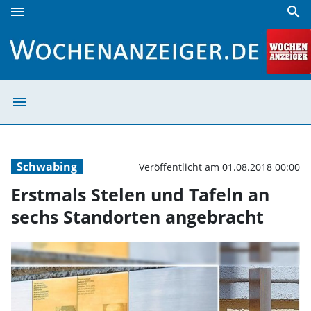
menu
search
Erstmals Stelen und Tafeln an sechs Standorten angebrac
menu
Erstmals Stelen
Schwabing
Veröffentlicht am 01.08.2018 00:00
Erstmals Stelen und Tafeln an
sechs Standorten angebracht