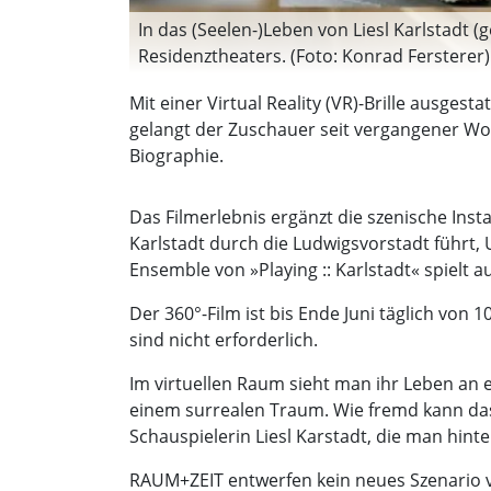
In das (Seelen-)Leben von Liesl Karlstadt (
Residenztheaters. (Foto: Konrad Fersterer)
Mit einer Virtual Reality (VR)-Brille ausges
gelangt der Zuschauer seit vergangener Woc
Biographie.
Das Filmerlebnis ergänzt die szenische Inst
Karlstadt durch die Ludwigsvorstadt führt, 
Ensemble von »Playing :: Karlstadt« spielt au
Der 360°-Film ist bis Ende Juni täglich von
sind nicht erforderlich.
Im virtuellen Raum sieht man ihr Leben an
einem surrealen Traum. Wie fremd kann das
Schauspielerin Liesl Karstadt, die man hin
RAUM+ZEIT entwerfen kein neues Szenario vo