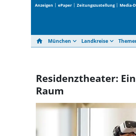
Anzeigen
ePaper
Zeitungszustellung
Media-
home
expand_more
expand_more
München
Landkreise
Theme
Residenztheater: Ein
Raum