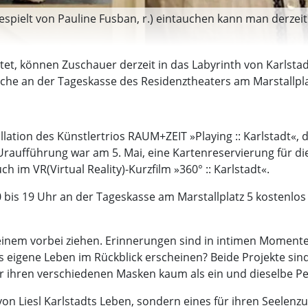
gespielt von Pauline Fusban, r.) eintauchen kann man derzei
tattet, können Zuschauer derzeit in das Labyrinth von Karls
he an der Tageskasse des Residenztheaters am Marstallplatz
allation des Künstlertrios RAUM+ZEIT »Playing :: Karlstadt«,
Uraufführung war am 5. Mai, eine Kartenreservierung für die
ch im VR(Virtual Reality)-Kurzfilm »360° :: Karlstadt«.
 10 bis 19 Uhr an der Tageskasse am Marstallplatz 5 kostenlo
 einem vorbei ziehen. Erinnerungen sind in intimen Moment
 eigene Leben im Rückblick erscheinen? Beide Projekte si
ter ihren verschiedenen Masken kaum als ein und dieselbe P
n Liesl Karlstadts Leben, sondern eines für ihren Seelenzu