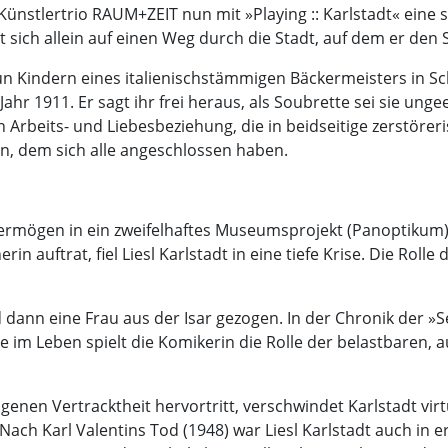
 Künstlertrio RAUM+ZEIT nun mit »Playing :: Karlstadt« eine 
 sich allein auf einen Weg durch die Stadt, auf dem er de
un Kindern eines italienischstämmigen Bäckermeisters in Sc
Jahr 1911. Er sagt ihr frei heraus, als Soubrette sei sie unge
 Arbeits- und Liebesbeziehung, die in beidseitige zerstörer
en, dem sich alle angeschlossen haben.
 Vermögen in ein zweifelhaftes Museumsprojekt (Panoptikum)
in auftrat, fiel Liesl Karlstadt in eine tiefe Krise. Die Ro
ann eine Frau aus der Isar gezogen. In der Chronik der »S
ie im Leben spielt die Komikerin die Rolle der belastbaren,
genen Vertracktheit hervortritt, verschwindet Karlstadt virtu
Nach Karl Valentins Tod (1948) war Liesl Karlstadt auch in