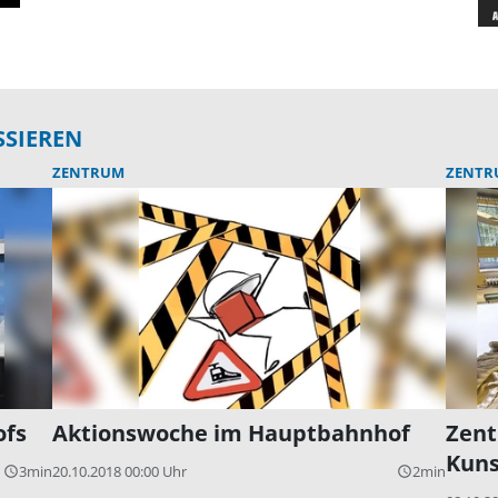
SSIEREN
ZENTRUM
ZENTR
ofs
Aktionswoche im Hauptbahnhof
Zent
Kuns
3min
20.10.2018 00:00 Uhr
2min
query_builder
query_builder