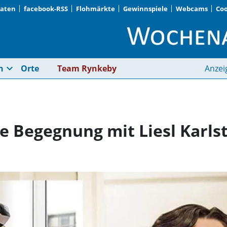
Daten
facebook-RSS
Flohmärkte
Gewinnspiele
Webcams
Coo
Residenztheater: Eine
expand_more
n
Orte
Team Rynkeby
Anzei
e Begegnung mit Liesl Karlst