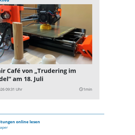
ir Café von „Trudering im
el” am 18. Juli
026 09:31 Uhr
1min
query_builder
itungen online lesen
Paper