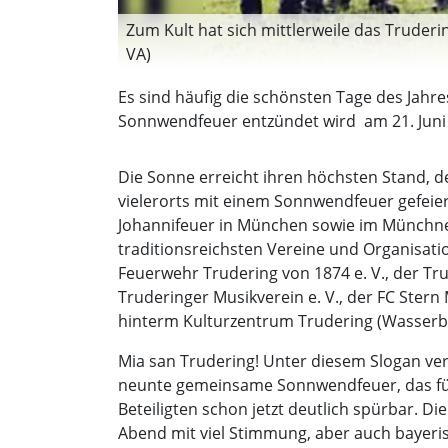
Zum Kult hat sich mittlerweile das Truder
VA)
Es sind häufig die schönsten Tage des Jah
Sonnwendfeuer entzündet wird  am 21. Ju
Die Sonne erreicht ihren höchsten Stand, d
vielerorts mit einem Sonnwendfeuer gefeie
Johannifeuer in München sowie im Münchner 
traditionsreichsten Vereine und Organisati
Feuerwehr Trudering von 1874 e. V., der Tru
Truderinger Musikverein e. V., der FC Ster
hinterm Kulturzentrum Trudering (Wasserb
Mia san Trudering! Unter diesem Slogan ve
neunte gemeinsame Sonnwendfeuer, das für d
Beteiligten schon jetzt deutlich spürbar. D
Abend mit viel Stimmung, aber auch bayeris