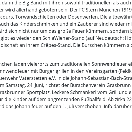
t dann die Big Band mit ihren sowohl traditionellen als auc
er wird allerhand geboten sein. Der FC Stern München 1919 
arcours, Torwandschießen oder Dosenwerfen. Die altbewäh
 Auch das Kinderschminken und ein Zauberer sind wieder mit 
 wird sich nicht nur um das große Feuer kümmern, sondern b
r gibt es wieder den SchlaWiener-Stand (auf Neudeutsch: Ho
ndlschaft an ihrem Crêpes-Stand. Die Burschen kümmern si
hen laden vielerorts zum traditionellen Sonnwendfeuer ein
nnwendfeuer mit Burger grillen in den Vereinsgarten (Feldki
ge Feuerwehr Vaterstetten e.V. in die Johann-Sebastian-Bach
 Samstag, 24. Juni, richtet der Burschenverein Grasbrunn w
asbrunner Sportplatz. Leckere Schmankerl vom Grill und ein
r die Kinder auf dem angrenzenden Fußballfeld. Ab zirka 22 
das Johannifeuer auf den 1. Juli verschoben. Info darüber 