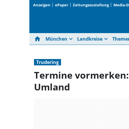
Anzeigen
ePaper
Zeitungszustellung
Media-
home
expand_more
expand_more
München
Landkreise
Theme
Trudering
Termine vormerken:
Umland