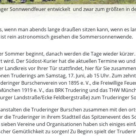
inger Sonnwendfeuer entwickelt  und zwar zum größten in 
res, wenn man abends lange draußen sitzen kann, wenn es 
ni ist rein astronomisch gesehen die Sommersonnenwende.
er Sommer beginnt, danach werden die Tage wieder kürzer. Ei
rt wird. Der Südost-Kurier hat die aktuellen Termine wo u
Landkreis vor Ihrer Tür stattfindet, hier für Sie zusamme
onen Truderings am Samstag, 17. Juni, ab 15 Uhr. Zum zehnte
deringer Burschenverein von 1895 e. V., die Freiwillige Feu
n München 1919 e. V., das BRK Trudering und das THW Münch
urger Landstraße/Ecke Feldbergstraße) zum Truderinger S
ranstalten die Truderinger Burschen zusammen mit den ort
ie Truderinger in ihrem Stadtteil das Spitzenevent des Som
ie sieben Vereine und Organisationen haben sich einiges einf
cher Gemütlichkeit zu sorgen! Zu Beginn spielt der Truderi