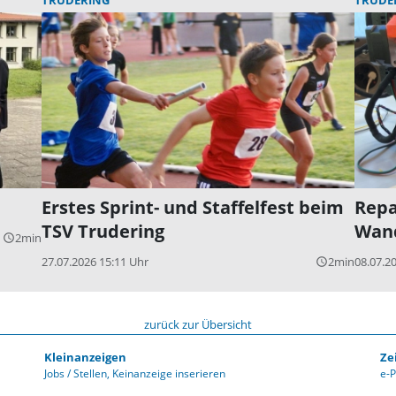
Erstes Sprint- und Staffelfest beim
Repa
TSV Trudering
Wand
2min
query_builder
27.07.2026 15:11 Uhr
2min
08.07.2
query_builder
zurück zur Übersicht
Kleinanzeigen
Ze
Jobs / Stellen
Keinanzeige inserieren
e-