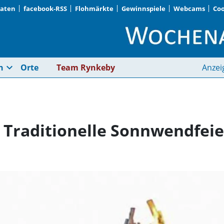
Daten
facebook-RSS
Flohmärkte
Gewinnspiele
Webcams
Coo
Termine vormerken: 
expand_more
n
Orte
Team Rynkeby
Anzei
 Traditionelle Sonnwendfei