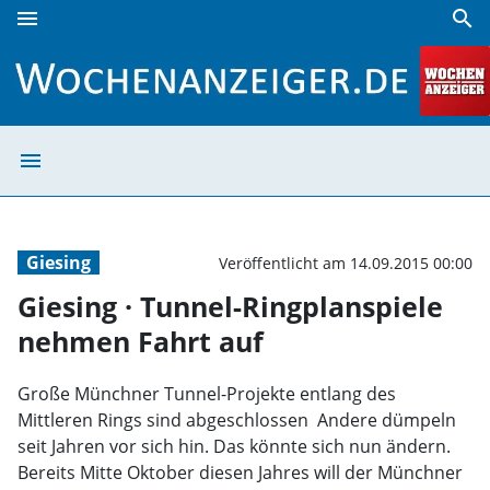
menu
search
Giesing · Tunnel-Ringplanspiele nehmen Fahrt auf | Woche
menu
Giesing · Tunne
Giesing
Veröffentlicht am 14.09.2015 00:00
Giesing · Tunnel-Ringplanspiele
nehmen Fahrt auf
Große Münchner Tunnel-Projekte entlang des
Mittleren Rings sind abgeschlossen  Andere dümpeln
seit Jahren vor sich hin. Das könnte sich nun ändern.
Bereits Mitte Oktober diesen Jahres will der Münchner