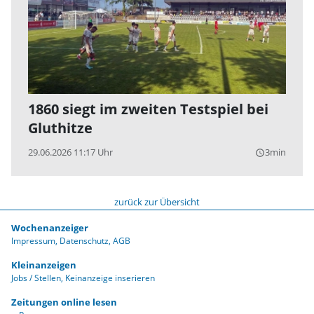
1860 siegt im zweiten Testspiel bei
Gluthitze
29.06.2026 11:17 Uhr
3min
query_builder
zurück zur Übersicht
Wochenanzeiger
Impressum
Datenschutz
AGB
Kleinanzeigen
Jobs / Stellen
Keinanzeige inserieren
Zeitungen online lesen