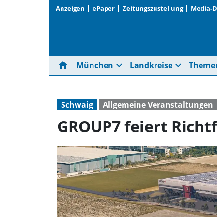
Anzeigen
ePaper
Zeitungszustellung
Media-
home
expand_more
expand_more
München
Landkreise
Theme
Schwaig
Allgemeine Veranstaltungen
GROUP7 feiert Richtf