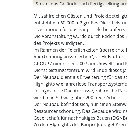
So soll das Gelände nach Fertigstellung a
Mit zahlreichen Gästen und Projektbeteilig
entsteht ein 60.000 m2 großes Dienstleist
Investitionen für das Bauprojekt belaufen si
Die Veranstaltung wurde durch Reden des Bü
des Projekts würdigten.
Im Rahmen der Feierlichkeiten überreichte 
Anerkennung aussprechen“, so Hofstetter.
GROUP7 nimmt seit 2007 am Umwelt- und Klim
Dienstleistungszentrum wird Ende dieses Ja
Der Neubau dient als Erweiterung für das 
Highlights wie fahrerlose Transportsyst
Lounges, eine Dachterrasse, zahlreiche Park
werden in Schwaig über 200 neue Arbeitsplä
Der Neubau befindet sich, nur einen Steinw
Ressourcenschonung. Das Gebäude wird nach
Gesellschaft für nachhaltiges Bauen (DGNB
Zu den Highlights des Bauprojekts gehören