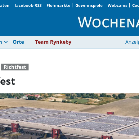
Daten
facebook-RSS
Flohmärkte
Gewinnspiele
Webcams
Coo
GROUP7 feiert Richtf
expand_more
n
Orte
Team Rynkeby
Anzei
Richtfest
est