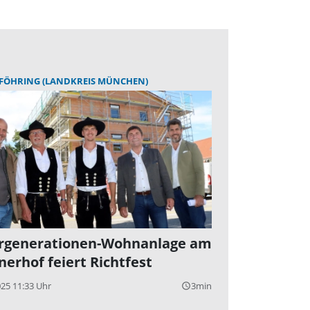
FÖHRING (LANDKREIS MÜNCHEN)
generationen-Wohnanlage am
erhof feiert Richtfest
025 11:33 Uhr
3min
query_builder