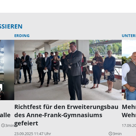
SSIEREN
ERDING
UNTER
Richtfest für den Erweiterungsbau
Mehr
alle
des Anne-Frank-Gymnasiums
Wehn
gefeiert
3min
17.09.2
query_builder
23.09.2025 11:47 Uhr
3min
query_builder