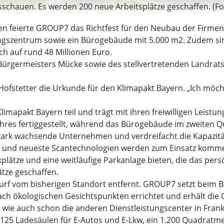
usschauen. Es werden 200 neue Arbeitsplätze geschaffen. (F
ten feierte GROUP7 das Richtfest für den Neubau der Firme
ungszentrum sowie ein Bürogebäude mit 5.000 m2. Zudem sin
ch auf rund 48 Millionen Euro.
rgermeisters Mücke sowie des stellvertretenden Landrats H
Hofstetter die Urkunde für den Klimapakt Bayern. „Ich möch
apakt Bayern teil und trägt mit ihren freiwilligen Leistu
hres fertiggestellt, während das Bürogebäude im zweiten Qu
stark wachsende Unternehmen und verdreifacht die Kapazit
eme und neueste Scantechnologien werden zum Einsatz kom
plätze und eine weitläufige Parkanlage bieten, die das per
tze geschaffen.
urf vom bisherigen Standort entfernt. GROUP7 setzt beim B
 ökologischen Gesichtspunkten errichtet und erhält die G
) wie auch schon die anderen Dienstleistungscenter in Fra
 125 Ladesäulen für E-Autos und E-Lkw, ein 1.200 Quadratm