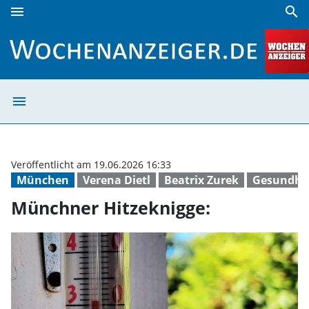
menu
search
Münchner Hitzeknigge: | Wochenanzeiger
menu
Münchner Hitzek
Veröffentlicht am 19.06.2026 16:33
München
Verena Dietl
Beatrix Zurek
Gesundhe
Münchner Hitzeknigge: