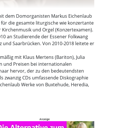
rt mit dem Domorganisten Markus Eichenlaub
für die gesamte liturgische wie konzertante
er Kirchenmusik und Orgel (Konzertexamen).
-2010 an Studierende der Essener Folkwang
z und Saarbrücken. Von 2010-2018 leitete er
äßig mit Klaus Mertens (Bariton), Julia
n und Preisen bei internationalen
kmaar hervor, der zu den bedeutendsten
 als zwanzig CDs umfassende Diskographie
 Eichenlaub Werke von Buxtehude, Heredia,