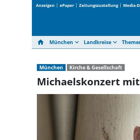
Anzeigen
ePaper
Zeitungszustellung
Media-
home
expand_more
expand_more
München
Landkreise
Theme
München
Kirche & Gesellschaft
Michaelskonzert mi