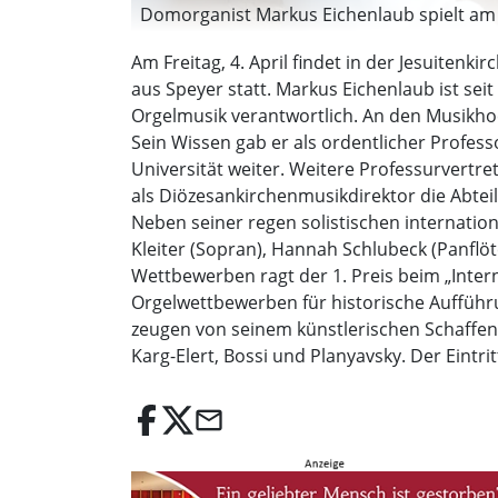
Domorganist Markus Eichenlaub spielt am 4.
Am Freitag, 4. April findet in der Jesuite
aus Speyer statt. Markus Eichenlaub ist se
Orgelmusik verantwortlich. An den Musikho
Sein Wissen gab er als ordentlicher Profess
Universität weiter. Weitere Professurvertr
als Diözesankirchenmusikdirektor die Abte
Neben seiner regen solistischen internation
Kleiter (Sopran), Hannah Schlubeck (Panflö
Wettbewerben ragt der 1. Preis beim „Inte
Orgelwettbewerben für historische Au­fführ
zeugen von seinem künstlerischen Scha­ffen 
Karg-Elert, Bossi und Planyavsky. Der Eintritt 
email