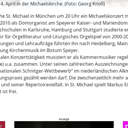
 April in der Michaelskirche. (Foto: Georg Knoll)
nkirche St. Michael in München um 20 Uhr ein Michaelskonze
it 2010 als Domorganist am Speyerer Kaiser- und Mariendom 
chschulen in Karlsruhe, Hamburg und Stuttgart studierte 
or für Orgelliteratur und Liturgisches Orgelspiel von 2000
etungen und Lehraufträge führten ihn nach Heidelberg, Main
ilung Kirchenmusik im Bistum Speyer.
alen Konzerttätigkeit musiziert er als Kammermusiker regelm
te) u.a. zusammen. Unter seinen zahlreichen Auszeichnunge
rnationalen Schnitger-Wettbewerb“ im niederländischen Al
ungspraxis gezählt werden darf. Die zwischenzeitlich mehr
und seiner Repertoirevielfalt. In St. Michael spielt Markus
ist frei.