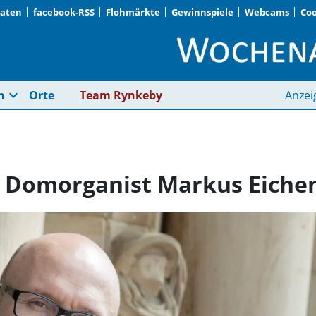
Daten
facebook-RSS
Flohmärkte
Gewinnspiele
Webcams
Coo
Michaelskonzert mit
expand_more
n
Orte
Team Rynkeby
Anzei
t Domorganist Markus Eiche