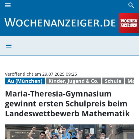
menu
search
Maria-Theresia-Gymnasium gewinnt ersten Schulpreis be
menu
Maria-Theresia-
Veröffentlicht am 29.07.2025 09:25
Au (München)
Kinder, Jugend & Co.
Schule
Mat
Maria-Theresia-Gymnasium
gewinnt ersten Schulpreis beim
Landeswettbewerb Mathematik