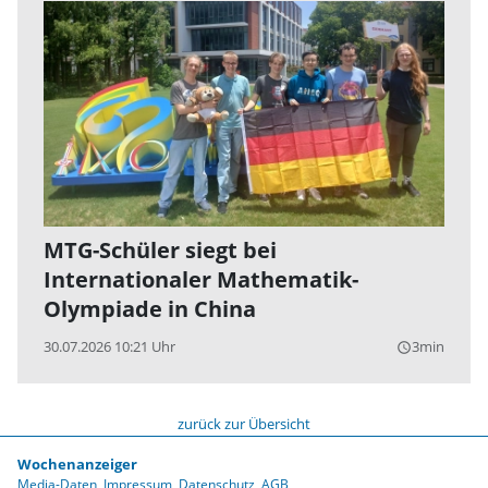
MTG-Schüler siegt bei
Internationaler Mathematik-
Olympiade in China
30.07.2026 10:21 Uhr
3min
query_builder
zurück zur Übersicht
Wochenanzeiger
Media-Daten
Impressum
Datenschutz
AGB