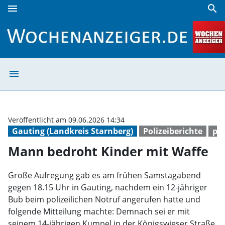
menu
search
Mann bedroht Kinder mit Waffe | Wochenanzeiger
menu
Mann bedroht Ki
Veröffentlicht am 09.06.2026 14:34
Gauting (Landkreis Starnberg)
Polizeiberichte
pol
Mann bedroht Kinder mit Waffe
Große Aufregung gab es am frühen Samstagabend
gegen 18.15 Uhr in Gauting, nachdem ein 12-jähriger
Bub beim polizeilichen Notruf angerufen hatte und
folgende Mitteilung machte: Demnach sei er mit
seinem 14-jährigen Kumpel in der Königswieser Straße