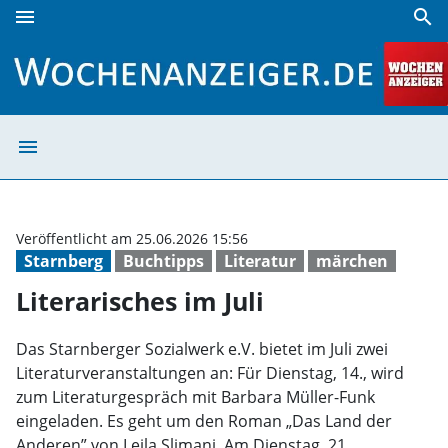
menu
search
Literarisches im Juli | Wochenanzeiger
menu
Literarisches im
Veröffentlicht am 25.06.2026 15:56
Starnberg
Buchtipps
Literatur
märchen
Literarisches im Juli
Das Starnberger Sozialwerk e.V. bietet im Juli zwei
Literaturveranstaltungen an: Für Dienstag, 14., wird
zum Literaturgespräch mit Barbara Müller-Funk
eingeladen. Es geht um den Roman „Das Land der
Anderen” von Leila Slimani. Am Dienstag, 21.,