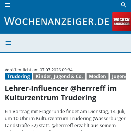
menu
search
Lehrer-Influencer @herrreff im Kulturzentrum Trudering |
menu
Lehrer-Influenc
Veröffentlicht am 07.07.2026 09:34
Trudering
Kinder, Jugend & Co.
Medien
Jugend
Lehrer-Influencer @herrreff im
Kulturzentrum Trudering
Ein Vortrag mit Fragerunde findet am Dienstag, 14. Juli,
um 10 Uhr im Kulturzentrum Trudering (Wasserburger
Landstraße 32) statt. @herrreff erzählt aus seinem