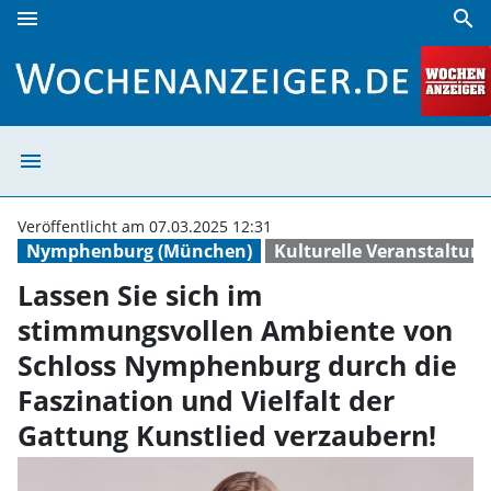
menu
search
Lassen Sie sich im stimmungsvollen Ambiente von Schloss 
menu
Lassen Sie sich
Veröffentlicht am 07.03.2025 12:31
Nymphenburg (München)
Kulturelle Veranstaltun
Lassen Sie sich im
stimmungsvollen Ambiente von
Schloss Nymphenburg durch die
Faszination und Vielfalt der
Gattung Kunstlied verzaubern!