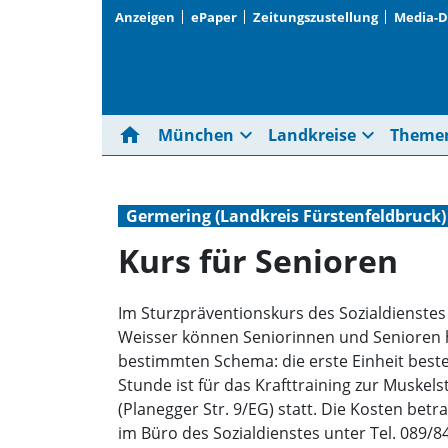
Anzeigen
ePaper
Zeitungszustellung
Media-
home
expand_more
expand_more
München
Landkreise
Theme
Germering (Landkreis Fürstenfeldbruck)
Kurs für Senioren
Im Sturzpräventionskurs des Sozialdienstes 
Weisser können Seniorinnen und Senioren h
bestimmten Schema: die erste Einheit besteh
Stunde ist für das Krafttraining zur Musk
(Planegger Str. 9/EG) statt. Die Kosten bet
im Büro des Sozialdienstes unter Tel. 08