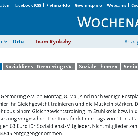
Daten
facebook-RSS
Flohmärkte
Gewinnspiele
Webcams
Coo
Kurs für Senioren | 
expand_more
n
Orte
Team Rynkeby
Anzei
Sozialdienst Germering e.V.
Soziale Themen
Senio
Germering e.V. ab Montag, 8. Mai, sind noch wenige Restplät
ier ihr Gleichgewicht trainieren und die Muskeln stärken.
t aus einem Gleichgewichtstraining im Stuhlkreis bzw. in d
elstärkung vorgesehen. Der Kurs findet montags von 11 bis
ragen 63 Euro für Sozialdienst-Mitglieder, Nichtmitglieder 
9/844845 entgegengenommen.