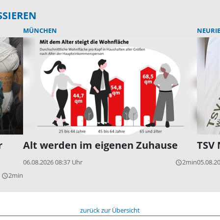
SSIEREN
MÜNCHEN
NEURI
r
Alt werden im eigenen Zuhause
TSV 
06.08.2026 08:37 Uhr
2min
05.08.2
query_builder
2min
query_builder
zurück zur Übersicht