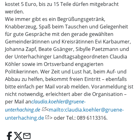
kostet 5 Euro, bis zu 15 Teile dürfen mitgebracht
werden.
Wie immer gibt es ein Begrüßungsgetränk,
Knabberzeug, Spaß beim Tauschen und Gelegenheit
für gute Gespräche mit den gerade gewählten
Gemeinderätinnen und Kreisrätinnen Evi Karbaumer,
Johanna Zapf, Beate Gsänger, Sibylle Paetzmann und
der Unterhachinger Landtagsabgeordneten Claudia
Köhler sowie im Ortsverband engagierten
Politikerinnen. Wer Zeit und Lust hat, beim Auf- und
Abbau zu helfen, bekommt freien Eintritt – ebenfalls
bitte einfach per Mail vorab melden. Voranmeldung ist
nicht notwendig, erleichtert aber die Organisation –
per Mail an
claudia.koehler@gruene-
unterhaching.de
<
mailto:claudia.koehler@gruene-
unterhaching.de
> oder Tel.: 089 6113316.
email