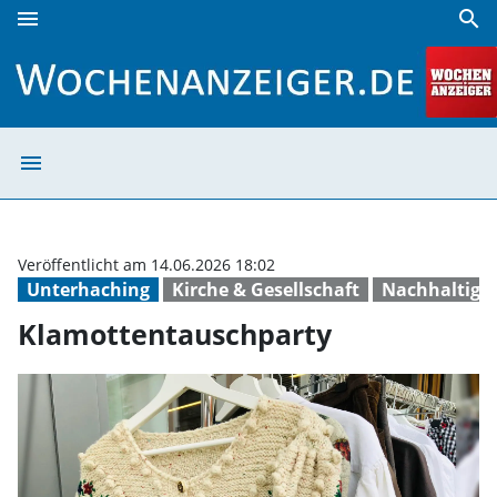
menu
search
Klamottentauschparty | Wochenanzeiger
menu
Klamottentausc
Veröffentlicht am 14.06.2026 18:02
Unterhaching
Kirche & Gesellschaft
Nachhaltigke
Klamottentauschparty