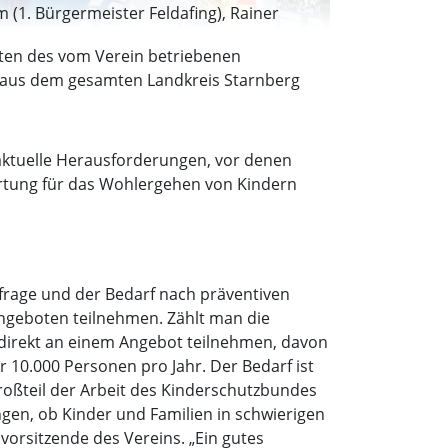
 (1. Bürgermeister Feldafing), Rainer
germeister Wörthsee), Rupert Steigenberger
ten des vom Verein betriebenen
erin Kinderschutzbund KV Starnberg), Georg
r aus dem gesamten Landkreis Starnberg
 sowie Gosia Hannemann (Kinderschutzbund
 aktuelle Herausforderungen, vor denen
rtung für das Wohlergehen von Kindern
frage und der Bedarf nach präventiven
 Angeboten teilnehmen. Zählt man die
ht direkt an einem Angebot teilnehmen, davon
 10.000 Personen pro Jahr. Der Bedarf ist
Großteil der Arbeit des Kinderschutzbundes
ngen, ob Kinder und Familien in schwierigen
vorsitzende des Vereins. „Ein gutes