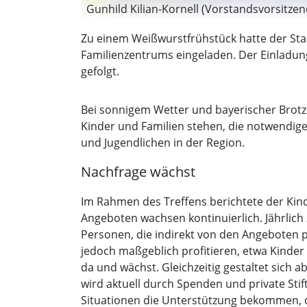
Gunhild Kilian-Kornell (Vorstandsvorsitze
Schnitzler (1. Bürgermeister Pöcking), Mic
Zu einem Weißwurstfrühstück hatte der St
(1. Bürgermeister Berg), Elisabeth Dörrenb
Familienzentrums eingeladen. Der Einladun
Scheitz (1. Bürgermeister Andechs), Paul
gefolgt.
KV Starnberg). (Foto: DKSB)
Bei sonnigem Wetter und bayerischer Brotz
Kinder und Familien stehen, die notwendi
und Jugendlichen in der Region.
Nachfrage wächst
Im Rahmen des Treffens berichtete der Kind
Angeboten wachsen kontinuierlich. Jährlich 
Personen, die indirekt von den Angeboten pr
jedoch maßgeblich profitieren, etwa Kinder
da und wächst. Gleichzeitig gestaltet sich 
wird aktuell durch Spenden und private Stif
Situationen die Unterstützung bekommen, di