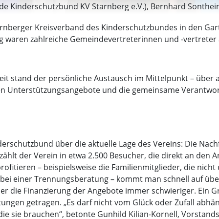
nde Kinderschutzbund KV Starnberg e.V.), Bernhard Sontheim
hael Sturm (1. Bürgermeister Weßling), Josef Kraus (2. Bür
arnberger Kreisverband des Kinderschutzbundes in den Gar
erg (2. Bürgermeisterin Tutzing), Martina Rusch (päd. Leit
g waren zahlreiche Gemeindevertreterinnen und -vertrete
 Jäger (Vorstandsmitglied Kinderschutzbund KV Starnberg)
eit stand der persönliche Austausch im Mittelpunkt – über
gen Unterstützungsangebote und die gemeinsame Verantwo
erschutzbund über die aktuelle Lage des Vereins: Die Nach
zählt der Verein in etwa 2.500 Besucher, die direkt an den
ofitieren – beispielsweise die Familienmitglieder, die nic
 bei einer Trennungsberatung – kommt man schnell auf über
aber die Finanzierung der Angebote immer schwieriger. Ein 
tungen getragen. „Es darf nicht vom Glück oder Zufall abhä
e sie brauchen“, betonte Gunhild Kilian-Kornell, Vorstands