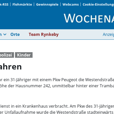
k-RSS
Flohmärkte
Gewinnspiele
Webcams
Cookie-Einstellun
Kind von Auto angef
expand_more
n
Orte
Team Rynkeby
Anzei
polizei
Kinder
ahren
hr ein 31-Jähriger mit einem Pkw Peugeot die Westendstraße
Höhe der Hausnummer 242, unmittelbar hinter einer Tram
ienst in ein Krankenhaus verbracht. Am Pkw des 31-Jährige
 der Unfallaufnahme wurde die Westendstraße stadteinwärts