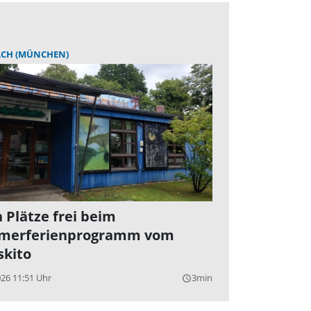
CH (MÜNCHEN)
 Plätze frei beim
merferienprogramm vom
kito
026 11:51 Uhr
3min
query_builder