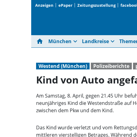
Anzeigen
ePaper
Zeitungszustellung
faceboo
home
expand_more
expand_more
München
Landkreise
Theme
Westend (München)
Polizeiberichte
Kind von Auto angef
Am Samstag, 8. April, gegen 21.45 Uhr befu
neunjähriges Kind die Westendstraße auf 
zwischen dem Pkw und dem Kind.
Das Kind wurde verletzt und vom Rettungsd
mittleren vierstelligen Betrages. Während