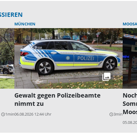
SSIEREN
MÜNCHEN
MOOSA
Gewalt gegen Polizeibeamte
Noch
nimmt zu
Som
Moos
1min
06.08.2026 12:44 Uhr
3min
query_builder
query_builder
05.08.2