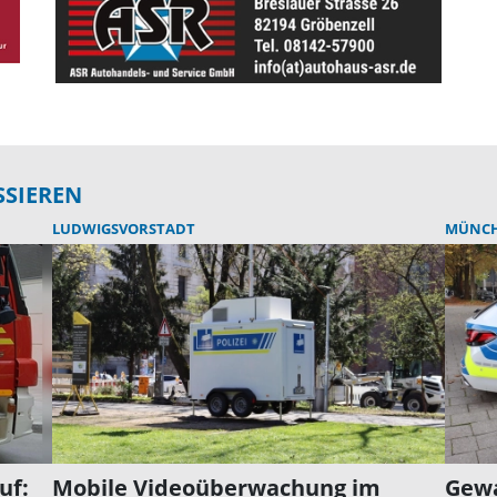
SSIEREN
LUDWIGSVORSTADT
MÜNC
uf:
Mobile Videoüberwachung im
Gewa