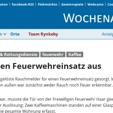
Daten
facebook-RSS
Flohmärkte
Gewinnspiele
Webcams
Coo
Kaffeemaschinen lös
expand_more
n
Orte
Team Rynkeby
Anzei
& Rettungsdienste
feuerwehr
Kaffee
sen Feuerwehreinsatz aus
gelöste Rauchmelder für einen Feuerwehreinsatz gesorgt.
on außen war zunächst weder Rauch noch Feuer erkennbar.
ar, musste die Tür von der Freiwilligen Feuerwehr Haar g
er Auslösung: Zwei Kaffeemaschinen standen auf einer Glaspl
 die gesamte Wohnung erfasst.