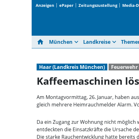
Anzeigen
ePaper
Zeitungszustellung
Media-
home
expand_more
expand_more
München
Landkreise
Theme
Haar (Landkreis München)
Feuerwehr 
Kaffeemaschinen lö
Am Montagvormittag, 26. Januar, haben aus
gleich mehrere Heimrauchmelder Alarm. V
Da ein Zugang zur Wohnung nicht möglich w
entdeckten die Einsatzkräfte die Ursache d
Die starke Rauchentwicklung hatte bereits