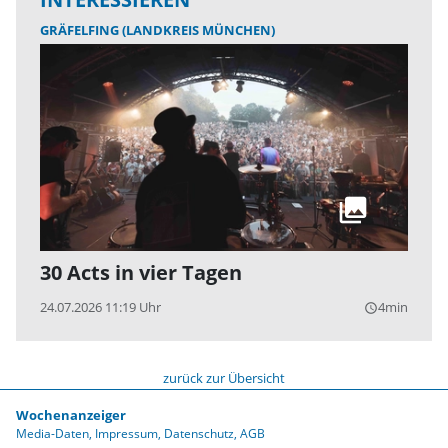
GRÄFELFING (LANDKREIS MÜNCHEN)
30 Acts in vier Tagen
24.07.2026 11:19 Uhr
4min
query_builder
zurück zur Übersicht
Wochenanzeiger
Media-Daten
Impressum
Datenschutz
AGB