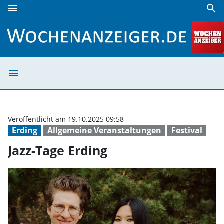
menu
search
Jazz-Tage Erding | Wochenanzeiger
menu
Jazz-Tage Erdin
Veröffentlicht am 19.10.2025 09:58
Erding
Allgemeine Veranstaltungen
Festival
Jazz-Tage Erding