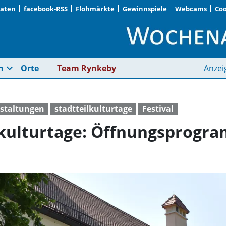
Daten
facebook-RSS
Flohmärkte
Gewinnspiele
Webcams
Coo
Moosacher Stadtteilk
expand_more
n
Orte
Team Rynkeby
Anzei
nstaltungen
stadtteilkulturtage
Festival
kulturtage: Öffnungsprogr