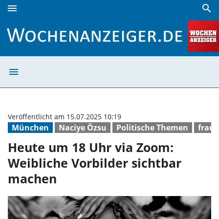
menu
search
Heute um 18 Uhr via Zoom: Weibliche Vorbilder sichtbar 
menu
Heute um 18 Uhr
Veröffentlicht am 15.07.2025 10:19
München
Naciye Özsu
Politische Themen
frau
Heute um 18 Uhr via Zoom:
Weibliche Vorbilder sichtbar
machen