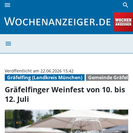
menu
search
Gräfelfinger Weinfest von 10. bis 12. Juli | Wochenanzeiger
menu
Gräfelfinger Wei
Veröffentlicht am 22.06.2026 15:42
Gräfelfing (Landkreis München)
Gemeinde Gräfelfi
Gräfelfinger Weinfest von 10. bis
12. Juli