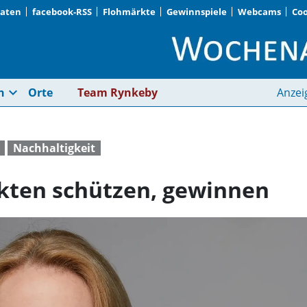
Daten
facebook-RSS
Flohmärkte
Gewinnspiele
Webcams
Coo
Gemeinden, die Inse
expand_more
n
Orte
Team Rynkeby
Anzei
Nachhaltigkeit
kten schützen, gewinnen