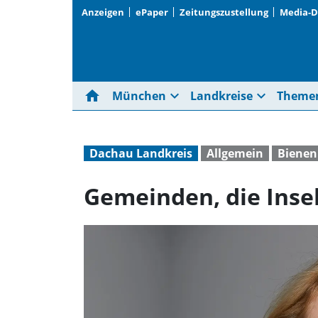
Anzeigen
ePaper
Zeitungszustellung
Media-
home
expand_more
expand_more
München
Landkreise
Theme
Dachau Landkreis
Allgemein
Bienen
Gemeinden, die Inse