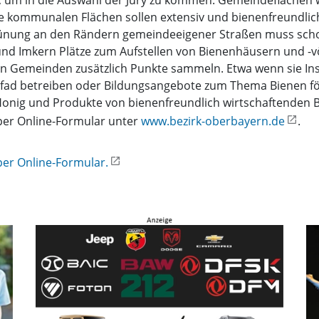
le kommunalen Flächen sollen extensiv und bienenfreundlic
egrünung an den Rändern gemeindeeigener Straßen muss sc
d Imkern Plätze zum Aufstellen von Bienenhäusern und -völ
n Gemeinden zusätzlich Punkte sammeln. Etwa wenn sie Ins
rpfad betreiben oder Bildungsangebote zum Thema Bienen f
Honig und Produkte von bienenfreundlich wirtschaftenden 
 per Online-Formular unter
www.bezirk-oberbayern.de
.
per Online-Formular.