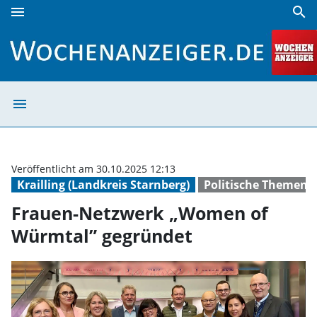
menu
search
Frauen-Netzwerk „Women of Würmtal” gegründet | Woche
menu
Frauen-Netzwer
Veröffentlicht am 30.10.2025 12:13
Krailling (Landkreis Starnberg)
Politische Themen
Frauen-Netzwerk „Women of
Würmtal” gegründet