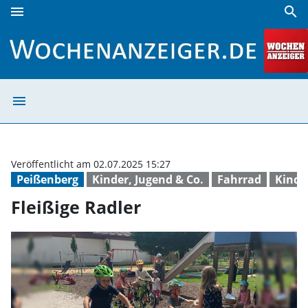
menu
search
Fleißige Radler | Wochenanzeiger
menu
Fleißige Radler
Veröffentlicht am 02.07.2025 15:27
Peißenberg
Kinder, Jugend & Co.
Fahrrad
Kinde
Fleißige Radler