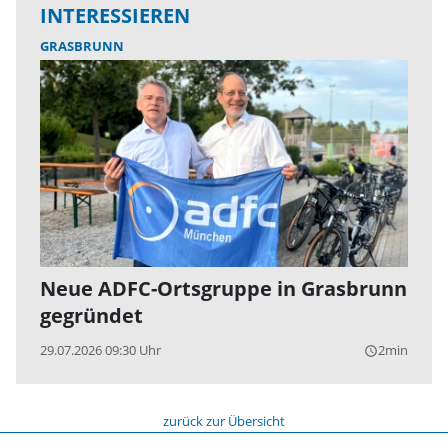
INTERESSIEREN
GRASBRUNN
Neue ADFC-Ortsgruppe in Grasbrunn
gegründet
29.07.2026 09:30 Uhr
2min
query_builder
zurück zur Übersicht