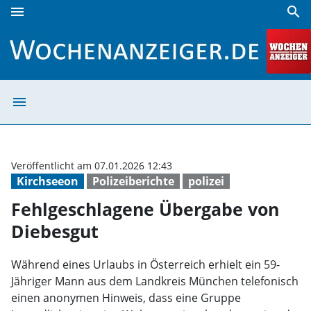
menu
search
Fehlgeschlagene Übergabe von Diebesgut | Wochenanzeig
menu
Fehlgeschlagene
Veröffentlicht am 07.01.2026 12:43
Kirchseeon
Polizeiberichte
polizei
Fehlgeschlagene Übergabe von
Diebesgut
Während eines Urlaubs in Österreich erhielt ein 59-
Jähriger Mann aus dem Landkreis München telefonisch
einen anonymen Hinweis, dass eine Gruppe