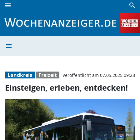
menu
search
Einsteigen, erleben, entdecken! | Wochenanzeiger
menu
Einsteigen, erl
Landkreis
Freizeit
Veröffentlicht am 07.05.2025 09:28
Einsteigen, erleben, entdecken!