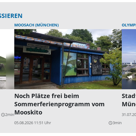
SSIEREN
MOOSACH (MÜNCHEN)
OLYMP
Noch Plätze frei beim
Stad
Sommerferienprogramm vom
Mün
Mooskito
2min
31.07.2
query_builder
05.08.2026 11:51 Uhr
3min
query_builder