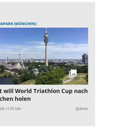
IAPARK (MÜNCHEN)
t will World Triathlon Cup nach
chen holen
026 11:37 Uhr
3min
query_builder