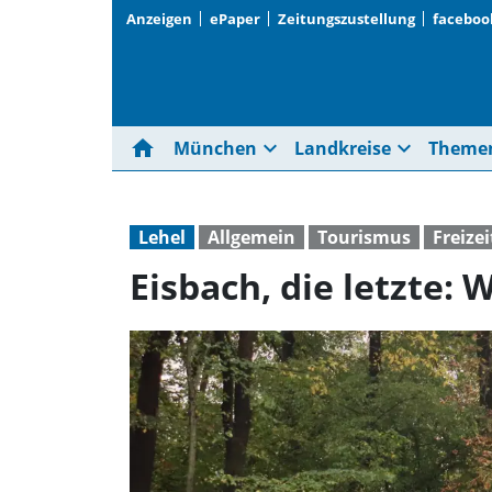
Anzeigen
ePaper
Zeitungszustellung
faceboo
home
expand_more
expand_more
München
Landkreise
Theme
Lehel
Allgemein
Tourismus
Freizei
Eisbach, die letzte: 