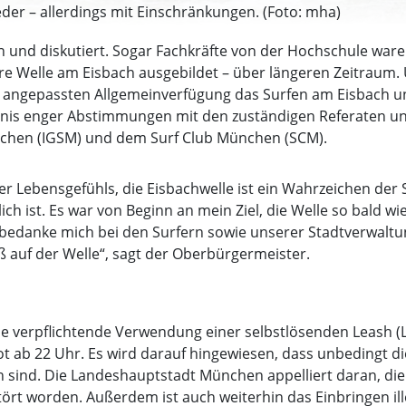
der – allerdings mit Einschränkungen. (Foto: mha)
 und diskutiert. Sogar Fachkräfte von der Hochschule ware
bare Welle am Eisbach ausgebildet – über längeren Zeitrau
er angepassten Allgemeinverfügung das Surfen am Eisbach
gebnis enger Abstimmungen mit den zuständigen Referaten 
nchen (IGSM) und dem Surf Club München (SCM).
er Lebensgefühls, die Eisbachwelle ist ein Wahrzeichen der 
ch ist. Es war von Beginn an mein Ziel, die Welle so bald wie
ch bedanke mich bei den Surfern sowie unserer Stadtverwalt
ß auf der Welle“, sagt der Oberbürgermeister.
ie verpflichtende Verwendung einer selbstlösenden Leash (L
rbot ab 22 Uhr. Es wird darauf hingewiesen, dass unbedingt d
 sind. Die Landeshauptstadt München appelliert daran, die 
stört worden. Außerdem ist auch weiterhin das Einbringen il