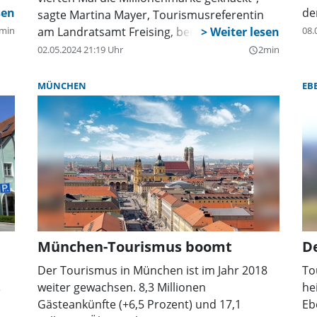
de
sagte Martina Mayer, Tourismusreferentin
wa
min
am Landratsamt Freising, bei einem
08.
ab
Pressegespräch, bei dem sie die neuesten
02.05.2024 21:19 Uhr
2min
query_builder
kt
be
Statistiken vorstellte.
er
MÜNCHEN
EB
,
üb
In
St
to
„W
Bu
Au
el,
München-Tourismus boomt
De
Der Tourismus in München ist im Jahr 2018
To
uch
weiter gewachsen. 8,3 Millionen
he
e
Gästeankünfte (+6,5 Prozent) und 17,1
Eb