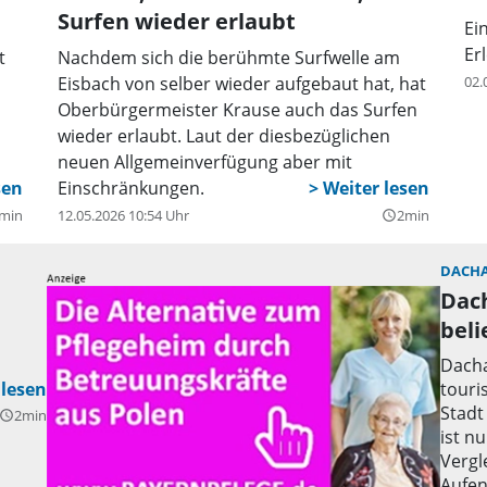
Surfen wieder erlaubt
Ei
Er
t
Nachdem sich die berühmte Surfwelle am
Eisbach von selber wieder aufgebaut hat, hat
02.
Oberbürgermeister Krause auch das Surfen
wieder erlaubt. Laut der diesbezüglichen
neuen Allgemeinverfügung aber mit
Einschränkungen.
min
12.05.2026 10:54 Uhr
2min
query_builder
DACH
Dach
beli
Dacha
tatt.
touri
Stadt
2min
uery_builder
ist n
Vergl
Aufen