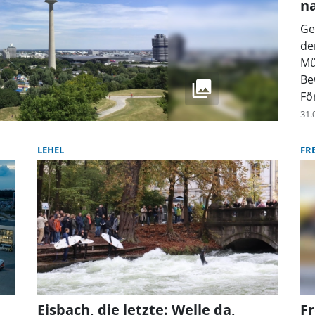
n
Ge
de
Mü
Be
Fö
31.
LEHEL
FR
Eisbach, die letzte: Welle da,
Fr