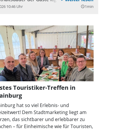
ahl der Übernachtungen bei 261.841. Für
026 10:46 Uhr
1min
query_builder
egion Münchener Umland liegen ebenfalls
lle Zahlen vor. Die Arbeitsgemeinschaft
andkreise und Städte Dachau, Ebersberg,
g, Freising, Fürstenfeldbruck und LK
en vermarktet sich gemeinsam. Im
ngenen Jahr wurden hier insgesamt 6,86
onen Übernachtungen verzeichnet sowie
Millionen Tagesreisen.
stes Touristiker-Treffen in
ainburg
inburg hat so viel Erlebnis- und
eizeitwert! Dem Stadtmarketing liegt am
rzen, das sichtbarer und erlebbarer zu
chen – für Einheimische wie für Touristen,