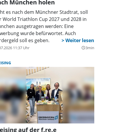
ach München holen
ht es nach dem Münchner Stadtrat, soll
r World Triathlon Cup 2027 und 2028 in
nchen ausgetragen werden: Eine
werbung wurde befürwortet. Auch
rdergeld soll es geben.
07.2026 11:37 Uhr
3min
query_builder
EISING
eising auf der f.re.e