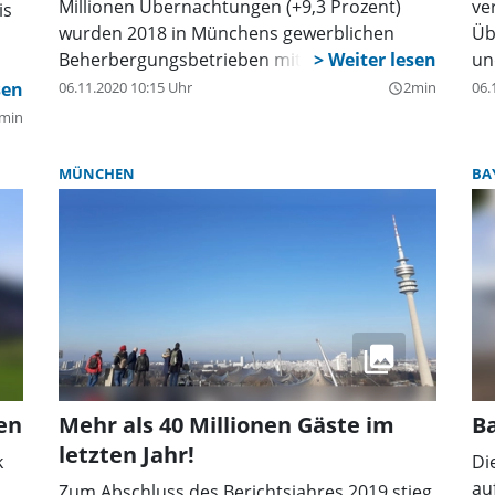
Millionen Übernachtungen (+9,3 Prozent)
ve
is
wurden 2018 in Münchens gewerblichen
Üb
Beherbergungsbetrieben mit zehn und mehr
un
Betten registriert.
no
06.11.2020 10:15 Uhr
2min
06.
query_builder
Ge
min
in
si
MÜNCHEN
BA
Bu
de
hn
NG
vo
de
nt.
üb
Eb
na
Me
en
Mehr als 40 Millionen Gäste im
B
zu
letzten Jahr!
Br
k
Di
ha
au
Zum Abschluss des Berichtsjahres 2019 stieg