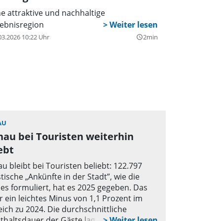
ne attraktive und nachhaltige
lebnisregion
03.2026 10:22 Uhr
2min
query_builder
AU
au bei Touristen weiterhin
ebt
u bleibt bei Touristen beliebt: 122.797
stische „Ankünfte in der Stadt”, wie die
 es formuliert, hat es 2025 gegeben. Das
ur ein leichtes Minus von 1,1 Prozent im
eich zu 2024. Die durchschnittliche
thaltsdauer der Gäste lag bei 2,13 Tagen,