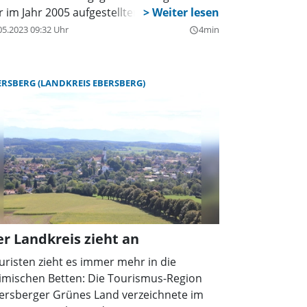
r im Jahr 2005 aufgestellten Infotafeln
ren im Lauf der Zeit beschädigt oder
05.2023 09:32 Uhr
4min
query_builder
sichtlich demoliert worden. Deshalb
schloss der Stadtrat 2021, die Tafeln zu
neuern und das ganze Konzept zu
ERSBERG (LANDKREIS EBERSBERG)
erarbeiten. So gibt es nicht nur neue
halte, sondern zum bereits vorhandenen
adtrundgang auch einen
asserspaziergang“ am See entlang zum
centaurpark – und neuerdings auch einen
dioguide mit zehn Stationen.
r Landkreis zieht an
uristen zieht es immer mehr in die
imischen Betten: Die Tourismus-Region
ersberger Grünes Land verzeichnete im