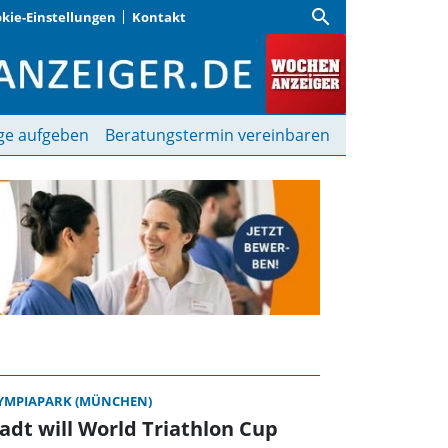
search
kie-Einstellungen
Kontakt
nzeiger
ge aufgeben
Beratungstermin vereinbaren
YMPIAPARK (MÜNCHEN)
adt will World Triathlon Cup