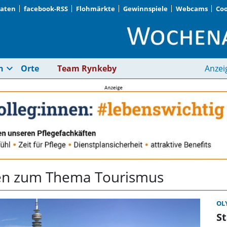
Daten
facebook-RSS
Flohmärkte
Gewinnspiele
Webcams
Coo
Tourismus | Wochena
expand_more
n
Orte
Team Rynkeby
Anzei
hten zum Thema Tourismus
OL
St