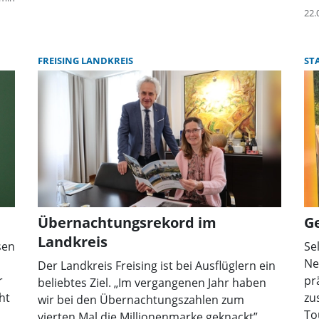
Be
(+
22.
Fr
er
de
Üb
FREISING LANDKREIS
ST
St
We
Ma
st
To
un
Ke
gut
Übernachtungsrekord im
G
Landkreis
sen
Se
Ne
Der Landkreis Freising ist bei Ausflüglern ein
r
pr
beliebtes Ziel. „Im vergangenen Jahr haben
ht
zu
wir bei den Übernachtungszahlen zum
To
vierten Mal die Millionenmarke geknackt”,