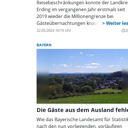
Fehllogistik und Verpackungsfehlern bei
Reisebeschränkungen konnte der Landkre
Firmen zum Wegwerfen bestimmt wurde,
Erding im vergangenen Jahr erstmals seit
wird verwendet.
2019 wieder die Millionengrenze bei
Gästeübernachtungen knacken. Laut
Bayerischem Landesamt für Statistik und
22.03.2023 10:15 Uhr
2
query_builder
Datenverarbeitung verzeichnete der
Landkreis mit 1.125.086
BAYERN
Gästeübernachtungen in
Beherbergungsbetrieben mit mehr als ze
Betten beinahe doppelt so viele
Übernachtungen wie im Vorjahr. Das
entspricht einer Steigerung von 89,4 Proze
Die Gäste aus dem Ausland fehl
Wie das Bayerische Landesamt für Statisti
nach den nun vorliegenden, vorläufigen