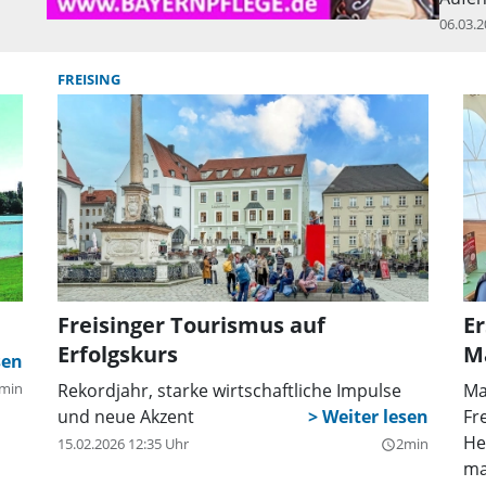
die Z
06.03.2
die R
aktue
FREISING
der L
Erdin
Münch
verga
Milli
24,4 
Freisinger Tourismus auf
Er
Erfolgskurs
M
min
Rekordjahr, starke wirtschaftliche Impulse
Ma
und neue Akzent
Fr
He
15.02.2026 12:35 Uhr
2min
query_builder
ma