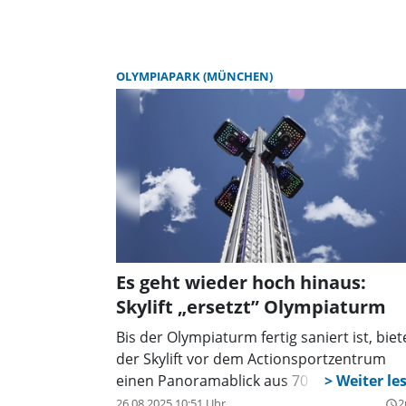
OLYMPIAPARK (MÜNCHEN)
Es geht wieder hoch hinaus:
Skylift „ersetzt” Olympiaturm
Bis der Olympiaturm fertig saniert ist, biet
der Skylift vor dem Actionsportzentrum
einen Panoramablick aus 70 Metern Höhe.
26.08.2025 10:51 Uhr
2
query_builder