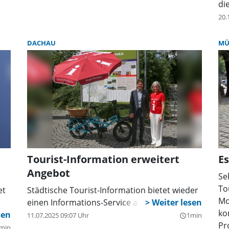
di
de
20.
tr
im
DACHAU
MÜ
Gr
Co
hi
Er
Da
vo
Vi
wo
sa
Tourist-Information erweitert
Es
ma
Angebot
au
Se
si
To
et
Städtische Tourist-Information bietet wieder
Tou
Mo
einen Informations-Service am Bahnhof an.
in
ko
11.07.2025 09:07 Uhr
1min
query_builder
Me
Pr
min