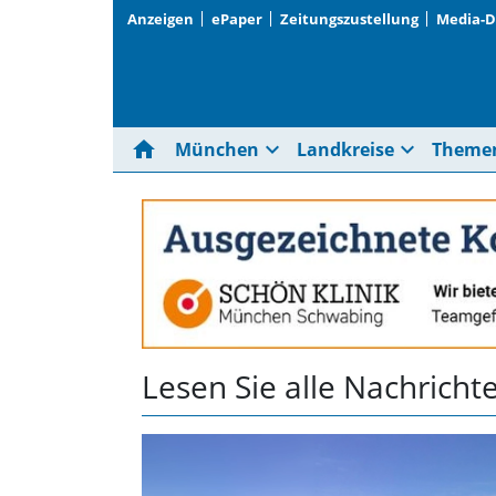
Anzeigen
ePaper
Zeitungszustellung
Media-
home
expand_more
expand_more
München
Landkreise
Theme
Lesen Sie alle Nachric