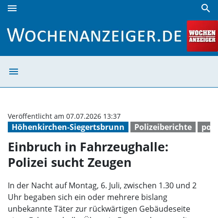
menu
search
Einbruch in Fahrzeughalle: Polizei sucht Zeugen | Wochena
menu
Einbruch in Fahr
Veröffentlicht am 07.07.2026 13:37
Höhenkirchen-Siegertsbrunn
Polizeiberichte
poli
Einbruch in Fahrzeughalle:
Polizei sucht Zeugen
In der Nacht auf Montag, 6. Juli, zwischen 1.30 und 2
Uhr begaben sich ein oder mehrere bislang
unbekannte Täter zur rückwärtigen Gebäudeseite