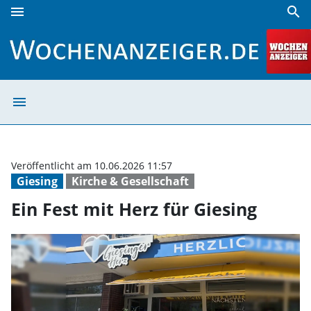
menu
search
Ein Fest mit Herz für Giesing | Wochenanzeiger
menu
Ein Fest mit Her
Veröffentlicht am 10.06.2026 11:57
Giesing
Kirche & Gesellschaft
Ein Fest mit Herz für Giesing