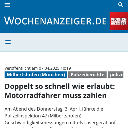
menu
search
Doppelt so schnell wie erlaubt: Motorradfahrer muss zahl
menu
Doppelt so schn
Veröffentlicht am 07.04.2025 10:19
Milbertshofen (München)
Polizeiberichte
polizei
Doppelt so schnell wie erlaubt:
Motorradfahrer muss zahlen
Am Abend des Donnerstag, 3. April, führte die
Polizeiinspektion 47 (Milbertshofen)
Geschwindigkeitsmessungen mittels Lasergerät auf