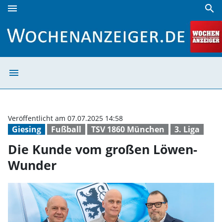
menu
search
Die Kunde vom großen Löwen-Wunder | Wochenanzeiger
menu
Die Kunde vom 
Veröffentlicht am 07.07.2025 14:58
Giesing
Fußball
TSV 1860 München
3. Liga
Die Kunde vom großen Löwen-
Wunder