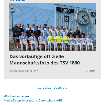
Das vorläufige offizielle
Mannschaftsfoto des TSV 1860
05.08.2026 13:09 Uhr
2min
query_builder
zurück zur Übersicht
Wochenanzeiger
Media-Daten
Impressum
Datenschutz
AGB