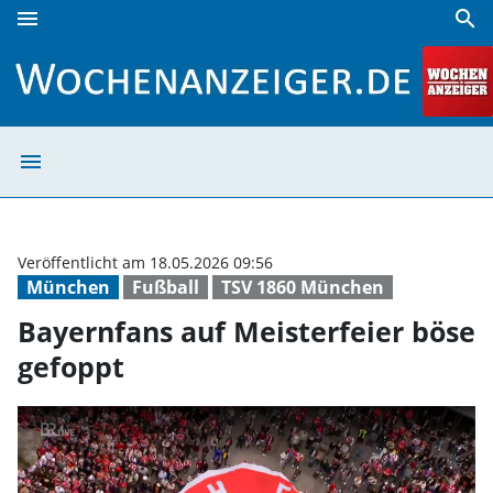
menu
search
Bayernfans auf Meisterfeier böse gefoppt | Wochenanzeige
menu
Bayernfans auf 
Veröffentlicht am 18.05.2026 09:56
München
Fußball
TSV 1860 München
Bayernfans auf Meisterfeier böse
gefoppt