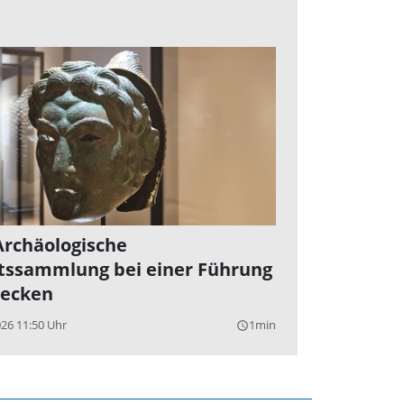
Archäologische
tssammlung bei einer Führung
ecken
026 11:50 Uhr
1min
query_builder