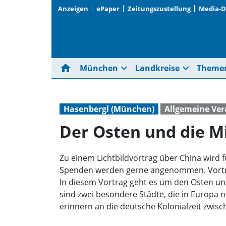
Anzeigen
ePaper
Zeitungszustellung
Media-
home
expand_more
expand_more
München
Landkreise
Theme
Hasenbergl (München)
Allgemeine Ve
Der Osten und die Mi
Zu einem Lichtbildvortrag über China wird für
Spenden werden gerne angenommen. Vortr
In diesem Vortrag geht es um den Osten un
sind zwei besondere Städte, die in Europa 
erinnern an die deutsche Kolonialzeit zwisch