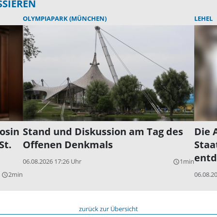
SSIEREN
OLYMPIAPARK (MÜNCHEN)
LEHEL
osin
Stand und Diskussion am Tag des
Die 
St.
Offenen Denkmals
Staa
entd
06.08.2026 17:26 Uhr
1min
query_builder
2min
06.08.2
query_builder
zurück zur Übersicht