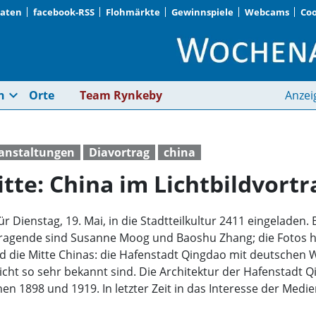
Daten
facebook-RSS
Flohmärkte
Gewinnspiele
Webcams
Coo
Der Osten und die Mit
expand_more
n
Orte
Team Rynkeby
Anzei
ranstaltungen
Diavortrag
china
tte: China im Lichtbildvortr
 Dienstag, 19. Mai, in die Stadtteilkultur 2411 eingeladen. Be
agende sind Susanne Moog und Baoshu Zhang; die Fotos 
d die Mitte Chinas: die Hafenstadt Qingdao mit deutschen 
nicht so sehr bekannt sind. Die Architektur der Hafenstadt
en 1898 und 1919. In letzter Zeit in das Interesse der Medi