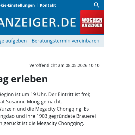
search
kie-Einstellungen
Kontakt
te: China im Lichtbildv
ge aufgeben
Beratungstermin vereinbaren
Veröffentlicht am 08.05.2026 10:10
ag erleben
ginn ist um 19 Uhr. Der Eintritt ist frei;
hat Susanne Moog gemacht.
Wurzeln und die Megacity Chongqing. Es
 Qingdao und ihre 1903 gegründete Brauerei
en gerückt ist die Megacity Chongqing.