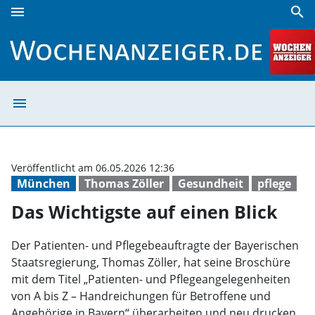
menu
search
Das Wichtigste auf einen Blick | Wochenanzeiger
menu
Das Wichtigste a
Veröffentlicht am 06.05.2026 12:36
München
Thomas Zöller
Gesundheit
pflege
Das Wichtigste auf einen Blick
Der Patienten- und Pflegebeauftragte der Bayerischen
Staatsregierung, Thomas Zöller, hat seine Broschüre
mit dem Titel „Patienten- und Pflegeangelegenheiten
von A bis Z – Handreichungen für Betroffene und
Angehörige in Bayern“ überarbeiten und neu drucken