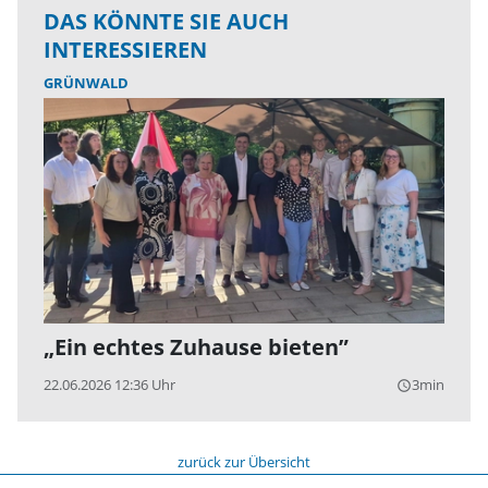
DAS KÖNNTE SIE AUCH
INTERESSIEREN
GRÜNWALD
„Ein echtes Zuhause bieten”
22.06.2026 12:36 Uhr
3min
query_builder
zurück zur Übersicht