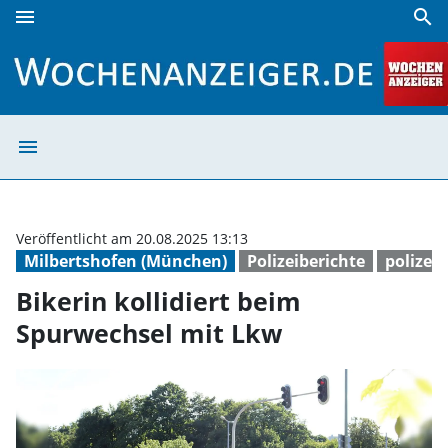
menu
search
Bikerin kollidiert beim Spurwechsel mit Lkw | Wochenanzei
menu
Bikerin kollidi
Veröffentlicht am 20.08.2025 13:13
Milbertshofen (München)
Polizeiberichte
polizei
Bikerin kollidiert beim
Spurwechsel mit Lkw