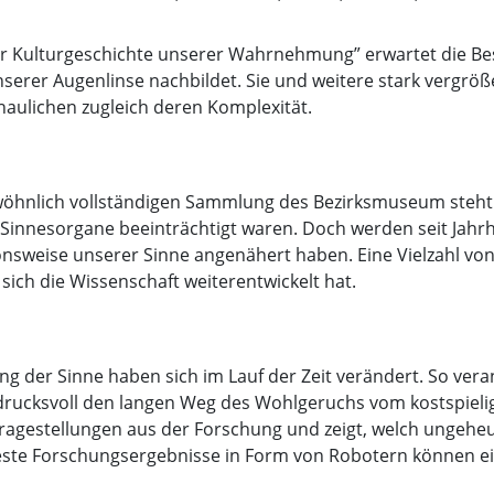
 Zur Kulturgeschichte unserer Wahrnehmung” erwartet die 
unserer Augenlinse nachbildet. Sie und weitere stark vergr
haulichen zugleich deren Komplexität.
öhnlich vollständigen Sammlung des Bezirksmuseum steht fü
 Sinnesorgane beeinträchtigt waren. Doch werden seit Jah
ktionsweise unserer Sinne angenähert haben. Eine Vielzahl v
 sich die Wissenschaft weiterentwickelt hat.
g der Sinne haben sich im Lauf der Zeit verändert. So vera
ndrucksvoll den langen Weg des Wohlgeruchs vom kostspielig
en Fragestellungen aus der Forschung und zeigt, welch ungeh
ueste Forschungsergebnisse in Form von Robotern können e