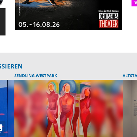
SSIEREN
SENDLING-WESTPARK
ALTST