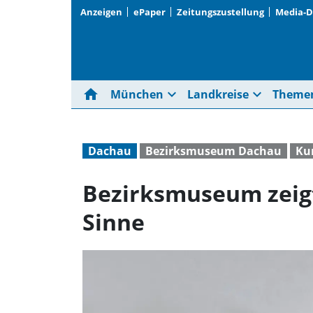
Anzeigen
ePaper
Zeitungszustellung
Media-
home
expand_more
expand_more
München
Landkreise
Theme
Dachau
Bezirksmuseum Dachau
Ku
Bezirksmuseum zeigt
Sinne