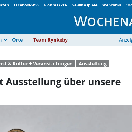
Daten
facebook-RSS
Flohmärkte
Gewinnspiele
Webcams
Coo
Bezirksmuseum zeigt 
expand_more
n
Orte
Team Rynkeby
Anzei
nst & Kultur + Veranstaltungen
Ausstellung
 Ausstellung über unsere