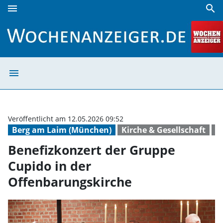
menu
search
Benefizkonzert der Gruppe Cupido in der Offenbarungskir
menu
Benefizkonzert 
Veröffentlicht am 12.05.2026 09:52
Berg am Laim (München)
Kirche & Gesellschaft
K
Benefizkonzert der Gruppe
Cupido in der
Offenbarungskirche