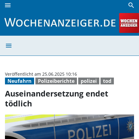
menu
search
Auseinandersetzung endet tödlich | Wochenanzeiger
menu
Auseinandersetz
Veröffentlicht am 25.06.2025 10:16
Neufahrn
Polizeiberichte
polizei
tod
Auseinandersetzung endet
tödlich