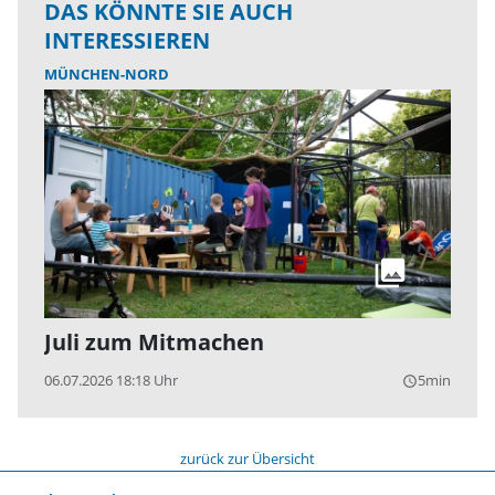
DAS KÖNNTE SIE AUCH
INTERESSIEREN
MÜNCHEN-NORD
Juli zum Mitmachen
06.07.2026 18:18 Uhr
5min
query_builder
zurück zur Übersicht