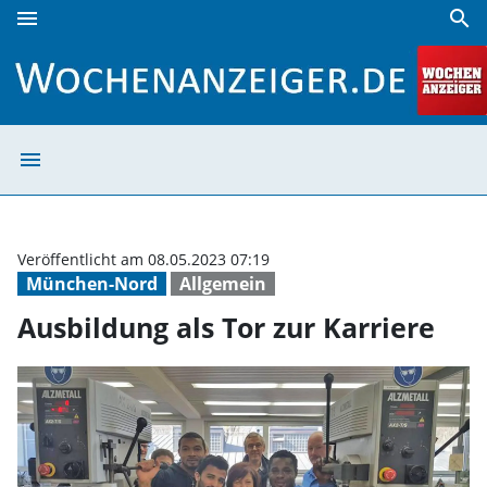
menu
search
Ausbildung als Tor zur Karriere | Wochenanzeiger
menu
Ausbildung als 
Veröffentlicht am 08.05.2023 07:19
München-Nord
Allgemein
Ausbildung als Tor zur Karriere