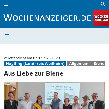
menu
search
Aus Liebe zur Biene | Wochenanzeiger
menu
Aus Liebe zur B
Veröffentlicht am 02.07.2025 16:41
Huglfing (Landkreis Weilheim)
Allgemein
Bienen
Aus Liebe zur Biene