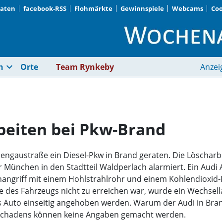
Daten
facebook-RSS
Flohmärkte
Gewinnspiele
Webcams
Coo
Aufwendige Löscharb
expand_more
n
Orte
Team Rynkeby
Anzei
beiten bei Pkw-Brand
sengaustraße ein Diesel-Pkw in Brand geraten. Die Löscharb
 München in den Stadtteil Waldperlach alarmiert. Ein Audi 
angriff mit einem Hohlstrahlrohr und einem Kohlendioxid-F
 des Fahrzeugs nicht zu erreichen war, wurde ein Wechsella
s Auto einseitig angehoben werden. Warum der Audi in Bran
schadens können keine Angaben gemacht werden.