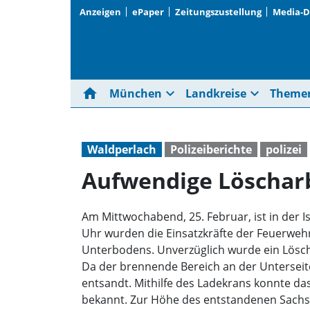
Anzeigen
ePaper
Zeitungszustellung
Media-
home
expand_more
expand_more
München
Landkreise
Theme
Waldperlach
Polizeiberichte
polizei
Aufwendige Löschar
Am Mittwochabend, 25. Februar, ist in der I
Uhr wurden die Einsatzkräfte der Feuerwehr
Unterbodens. Unverzüglich wurde ein Lösch
Da der brennende Bereich an der Unterseite
entsandt. Mithilfe des Ladekrans konnte da
bekannt. Zur Höhe des entstandenen Sach