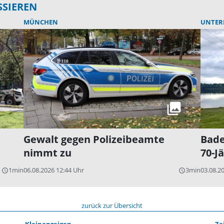
SSIEREN
MÜNCHEN
UNTER
Gewalt gegen Polizeibeamte
Bade
nimmt zu
70-J
1min
06.08.2026 12:44 Uhr
3min
03.08.2
query_builder
query_builder
zurück zur Übersicht