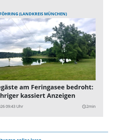
FÖHRING (LANDKREIS MÜNCHEN)
gäste am Feringasee bedroht:
ähriger kassiert Anzeigen
026 09:43 Uhr
2min
query_builder