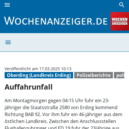
menu
search
Auffahrunfall | Wochenanzeiger
menu
Auffahrunfall |
Veröffentlicht am 17.03.2025 10:13
Oberding (Landkreis Erding)
Polizeiberichte
poliz
Auffahrunfall
Am Montagmorgen gegen 04:15 Uhr fuhr ein 23-
jähriger die Staatsstraße 2580 von Erding kommend
Richtung BAB 92. Vor ihm fuhr ein 46-jähriger aus dem
östlichen Landkreis. Zwischen den Anschlussstellen
Flughafenzubringer und ED 19 fuhr der 23jährige aus