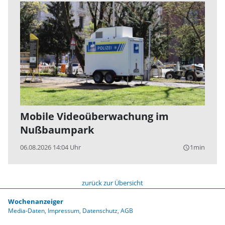
Mobile Videoüberwachung im
Nußbaumpark
06.08.2026 14:04 Uhr
1min
query_builder
zurück zur Übersicht
Wochenanzeiger
Media-Daten
Impressum
Datenschutz
AGB