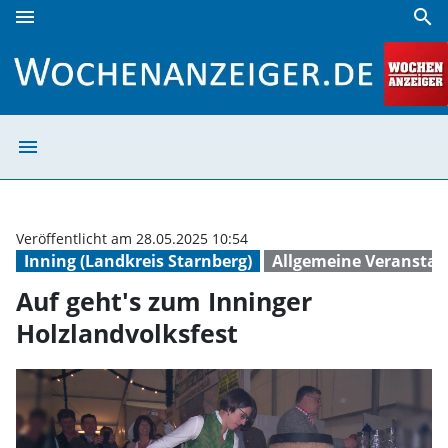
menu
search
Auf geht's zum Inninger Holzlandvolksfest | Wochenanzeig
menu
Auf geht's zum 
Veröffentlicht am 28.05.2025 10:54
Inning (Landkreis Starnberg)
Allgemeine Veranstal
Auf geht's zum Inninger
Holzlandvolksfest