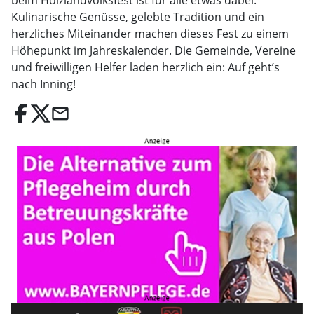
beim Holzlandvolksfest ist für alle etwas dabei.
Kulinarische Genüsse, gelebte Tradition und ein
herzliches Miteinander machen dieses Fest zu einem
Höhepunkt im Jahreskalender. Die Gemeinde, Vereine
und freiwilligen Helfer laden herzlich ein: Auf geht’s
nach Inning!
email